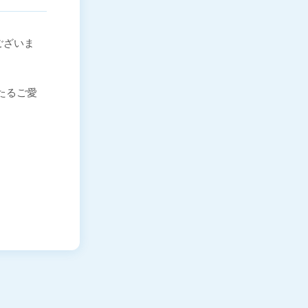
ございま
わたるご愛
。