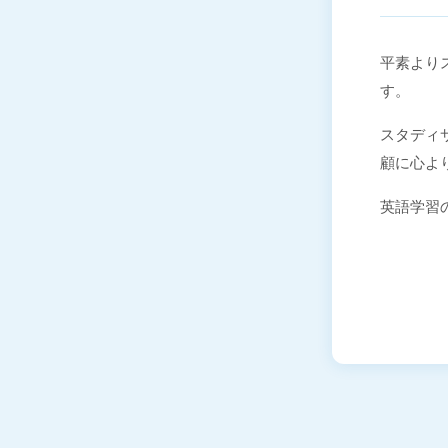
平素よりス
す。
スタディサ
顧に心よ
英語学習