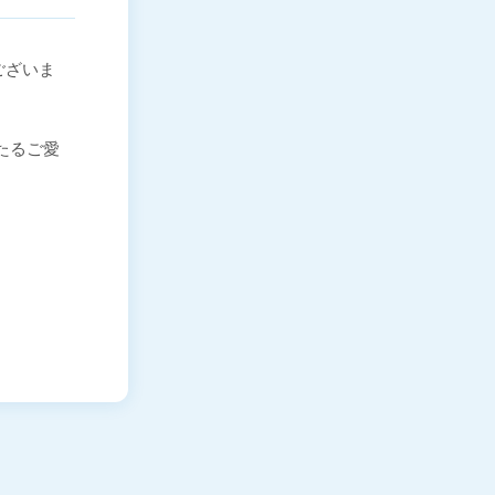
ございま
わたるご愛
。