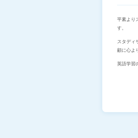
平素よりス
す。
スタディサ
顧に心よ
英語学習