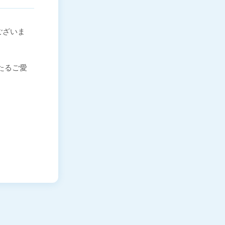
ございま
わたるご愛
。