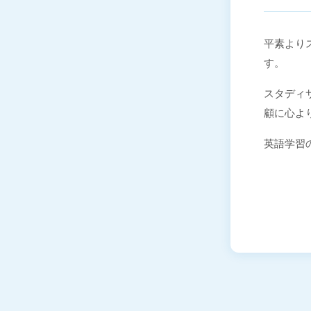
平素よりス
す。
スタディサ
顧に心よ
英語学習