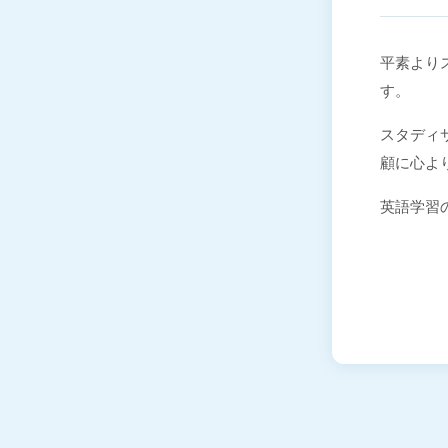
平素よりス
す。
スタディサ
顧に心よ
英語学習