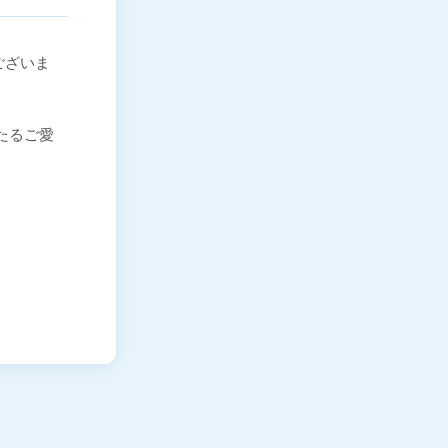
ございま
わたるご愛
。