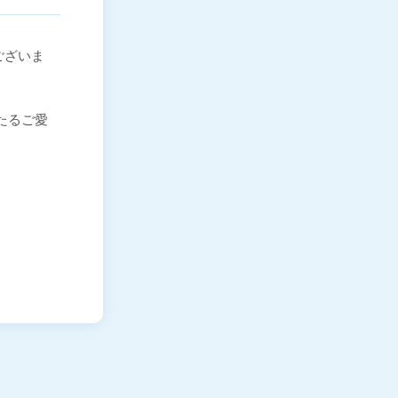
ございま
わたるご愛
。