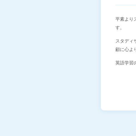
平素よりス
す。
スタディサ
顧に心よ
英語学習