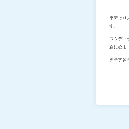
平素よりス
す。
スタディサ
顧に心よ
英語学習