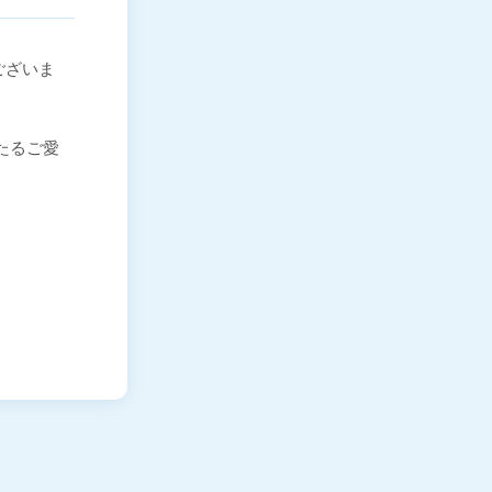
ございま
わたるご愛
。