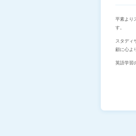
平素よりス
す。
スタディサ
顧に心よ
英語学習