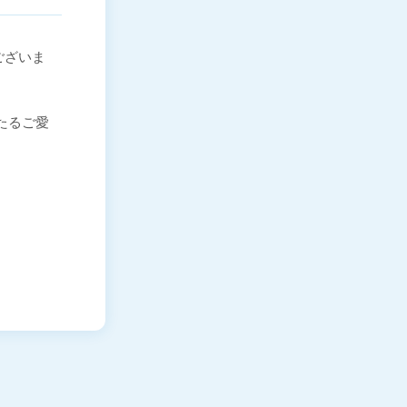
ございま
わたるご愛
。